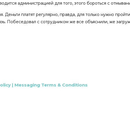
водится администрацией для того, этого бороться с отмыван
ия. Деньги платят регулярно, правда, для только нужно прой
зь. Побеседовал с сотрудником же все объяснили, же загруж
olicy
|
Messaging Terms & Conditions