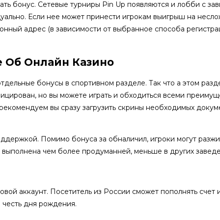
ать бонус. Сетевые турниры Pin Up появляются и лобби с за
дуально. Если нее может принести игрокам выигрыш на несло
нный адрес (в зависимости от выбранное способа регистраци
 Об Онлайн Казино
 отдельные бонусы в спортивном разделе. Так что а этом раз
ифицирован, но вы можете играть и обходиться всеми преиму
рекомендуем вы сразу загрузить скрины необходимых докуме
хподдержкой. Помимо бонуса за обналичил, игроки могут раз
 выполнена чем более продуманней, меньше в других заведе
вой аккаунт. Посетитель из России сможет пополнять счет и
 честь дня рождения.