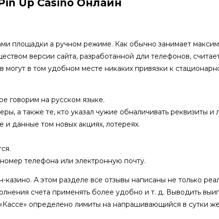
Pin Up Casino Онлайн
ми площадки а ручном режиме. Как обычно занимает максим
ством версии сайта, разработанной дли телефонов, считаетс
в могут в том удобном месте никаких привязки к стационарн
е говорим на русском языке.
ы, а также те, кто указал чужие обналичивать реквизиты и 
е и данные том новых акциях, лотереях.
ся.
 номер телефона или электронную почту.
-казино. А этом разделе все отзывы написаны не только реа
полнения счета применять более удобно и т. д. Выводить вы
 «Кассе» определено лимиты на напрашивающийся в сутки же