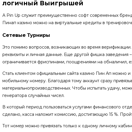
логичный Выигрышей
А Pin Up служит преимущественно софт современных брендо
Пинап казино можно на виртуальные кредиты в тренировоч
Сетевые Турниры
Это помимо вопросов, возникающих во время верификации. 
реквизиты и личная данные. Еще другой фишка заведения –
ограничивается фриспинами, поощрениями на обналичил, 
Стать клиентом официальным сайта казино Пин Ап можно и 
мобильному номеру. Благодаря тому аккаунт сразу привязы
материальнопроизводственных. Чтобы испытать удачу, мож
генератора случайных чисел.
В который период пользоваться услугами финансового отде
сделано, касса наложит комиссию, достигающую 15 %. Прой
Тот номер можно привязать только к одному личному кабин