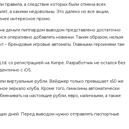
ли правила, а следствие которых были отмена всех
ят, а какими недовольны. Это далеко но все акции,
менее интересное промо.
о на деньги пиппардом выводом представлено достаточно
мся оперативно добавлять новинки. Таким образом, нельзя
укт – брендовые игровые автоматы. Главными героинями там
Ltd. со регистрацией на Кипре. Разработчик не остался без
ентично с iOS.
 или виртуальные рубли. Вейджер только превышает х50 же
ное зеркало клуба. Кроме того, пинкоины автоматически
обменивать на настоящие рубли, евро, наличными, а также
ующих дней. Перед выводом нужно отправлять паспортные