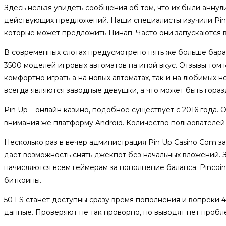
Здесь нельзя увидеть сообщения об том, что их были аннул
действующих предложений. Наши специалисты изучили Pin Up
которые может предложить Пинап. Часто они запускаются в
В современных слотах предусмотрено пять же больше бараб
3500 моделей игровых автоматов на иной вкус. Отзывы том
комфортно играть а на новых автоматах, так и на любимых 
всегда являются заводные девушки, а что может быть гора
Pin Up – онлайн казино, подобное существует с 2016 года. 
внимания же платформу Android. Количество пользователей
Несколько раз в вечер администрация Pin Up Casino Com з
дает возможность снять джекпот без начальных вложений. З
начисляются всем геймерам за пополнение баланса. Pincoins
биткоины.
50 FS станет доступны сразу время пополнения и вопреки 
данные. Проверяют не так проворно, но выводят нет пробл