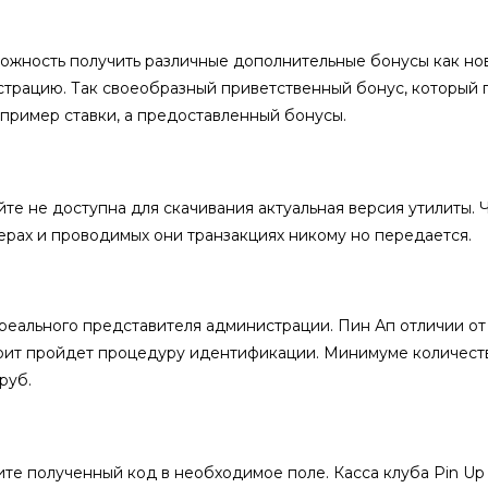
можность получить различные дополнительные бонусы как нов
гистрацию. Так своеобразный приветственный бонус, который
пример ставки, а предоставленный бонусы.
е не доступна для скачивания актуальная версия утилиты. 
ерах и проводимых они транзакциях никому но передается.
реального представителя администрации. Пин Ап отличии от 
ит пройдет процедуру идентификации. Минимуме количество
руб.
ите полученный код в необходимое поле. Касса клуба Pin U