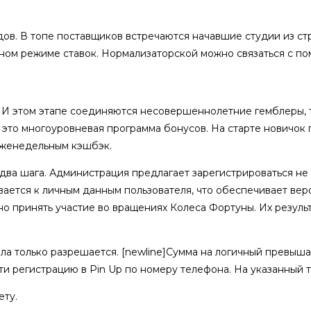
в. В топе поставщиков встречаются начавшие студии из стр
ном режиме ставок. Нормализаторской можно связаться с по
И этом этапе соединяются несовершеннолетние гемблеры, то
 это многоуровневая программа бонусов. На старте новичок
еженедельным кэшбэк.
два шага. Администрация предлагает зарегистрироваться не 
вается к личным данным пользователя, что обеспечивает ве
но принять участие во вращениях Колеса Фортуны. Их резул
ла только разрешается. [newline]Сумма на логичный превыша
ти регистрацию в Pin Up по номеру телефона. На указанный
ету.